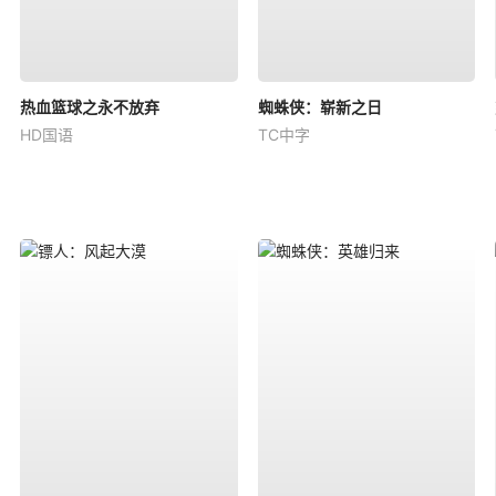
热血篮球之永不放弃
蜘蛛侠：崭新之日
HD国语
TC中字