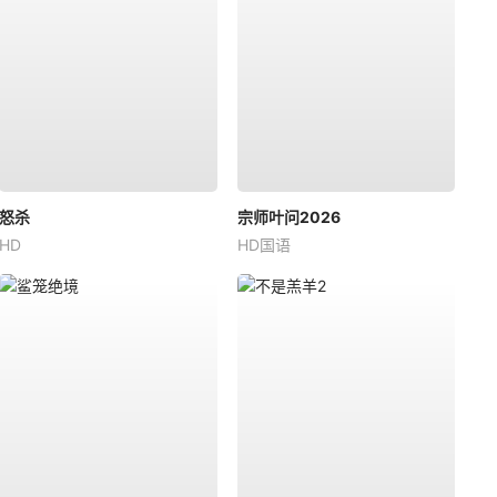
怒杀
宗师叶问2026
HD
HD国语