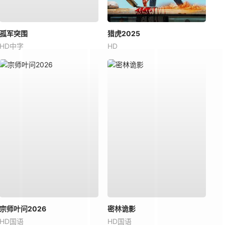
孤军突围
猎虎2025
HD中字
HD
宗师叶问2026
密林诡影
HD国语
HD国语