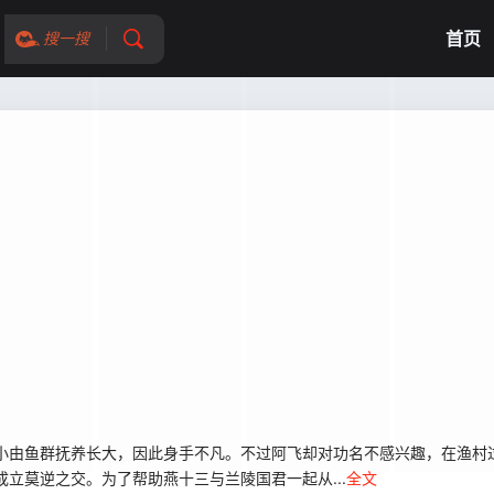
首页
搜一搜
由鱼群抚养长大，因此身手不凡。不过阿飞却对功名不感兴趣，在渔村
立莫逆之交。为了帮助燕十三与兰陵国君一起从...
全文