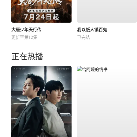
大唐少年天行传
我以纸人镇百鬼
更新至第12集
已完结
正在热播