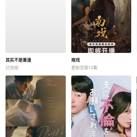
其实不是重逢
南戏
已完结
更新至第13集