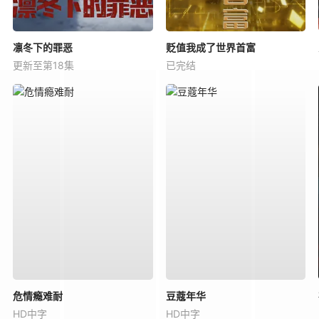
凛冬下的罪恶
贬值我成了世界首富
更新至第18集
已完结
危情瘾难耐
豆蔻年华
HD中字
HD中字