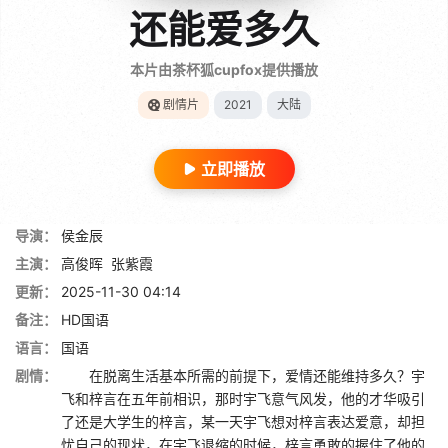
还能爱多久
本片由茶杯狐cupfox提供播放
剧情片
2021
大陆
立即播放
导演：
侯金辰
主演：
高俊晖
张紫霞
更新：
2025-11-30 04:14
备注：
HD国语
语言：
国语
剧情：
在脱离生活基本所需的前提下，爱情还能维持多久？宇
飞和梓言在五年前相识，那时宇飞意气风发，他的才华吸引
了还是大学生的梓言，某一天宇飞想对梓言表达爱意，却担
忧自己的现状，在宇飞退缩的时候，梓言勇敢的握住了他的