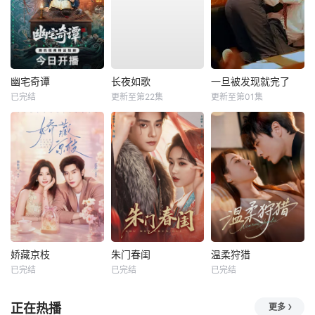
幽宅奇谭
长夜如歌
一旦被发现就完了
已完结
更新至第22集
更新至第01集
娇藏京枝
朱门春闺
温柔狩猎
已完结
已完结
已完结
正在热播
更多