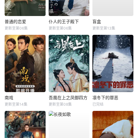
普通的恋爱
仆人的王子殿下
盲盒
更新至第06集
更新至第06集
更新至第13集
南戏
吾凰在上之凤御四方
凛冬下的罪恶
更新至第14集
更新至第08集
已完结