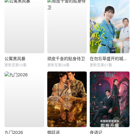
公寓黑风暴
顽皮千金的贴身侍卫
在勿忘草盛开的城镇 ～安昙野诊疗记～
更新至第10集
更新至第08集
更新至第07集
九门2026
御廷谣
夜语记