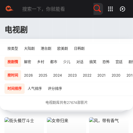
留言求片
电视剧
按类型
大陆剧
港台剧
欧美剧
日韩剧
按剧情
解密
乡村
都市
少儿
对话
搞笑
恐怖
宫廷
剧
按时间
2026
2025
2024
2023
2022
2021
2020
201
时间排序
人气排序
评分排序
电视剧库共有
27674
部影片