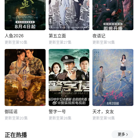
人鱼2026
第五立面
夜语记
更新至第10集
更新至第27集
更新至第16集
御廷谣
警字一号
天才，女友
更新至第20集
更新至第26集
更新至第16集
正在热播
更多