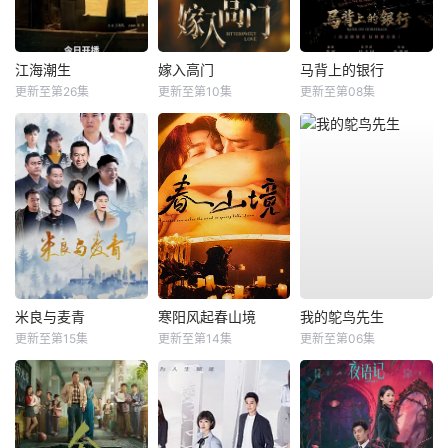
江海潮生
嫁入高门
马背上的银行
更新至第26集
更新至第10集
更新至第08集
米良与麦青
寒阳风起春山境
我的鸵鸟先生
更新至第15集
更新至第14集
更新至第06集