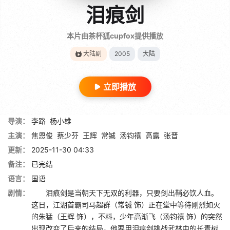
泪痕剑
本片由茶杯狐cupfox提供播放
大陆剧
2005
大陆
立即播放
导演：
李路
杨小雄
主演：
焦恩俊
蔡少芬
王辉
常铖
汤钧禧
高露
张晋
更新：
2025-11-30 04:33
备注：
已完结
语言：
国语
剧情：
泪痕剑是当朝天下无双的利器，只要剑出鞘必饮人血。
这日，江湖首霸司马超群（常铖 饰）正在堂中等待刚烈如火
的朱猛（王辉 饰），不料，少年高渐飞（汤钧禧 饰）的突然
出现改变了后来的结局，他要用泪痕剑挑战武林中的长青树