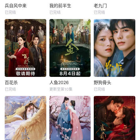
兵自风中来
我的前半生
老九门
已完结
已完结
已完结
百花杀
人鱼2026
野狗骨头
已完结
更新至第10集
已完结