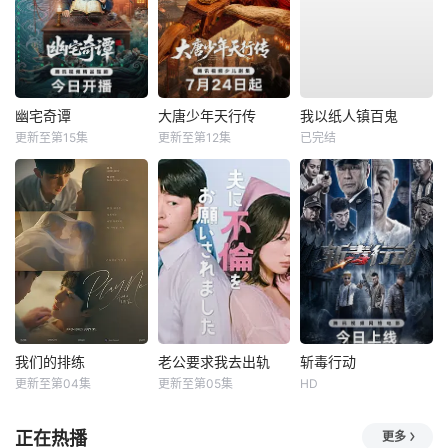
幽宅奇谭
大唐少年天行传
我以纸人镇百鬼
更新至第15集
更新至第12集
已完结
我们的排练
老公要求我去出轨
斩毒行动
更新至第04集
更新至第05集
HD
正在热播
更多