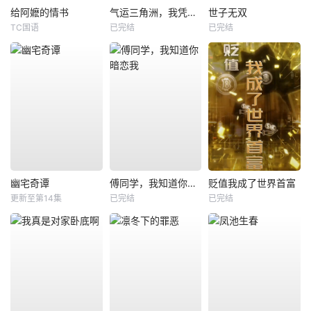
给阿嬷的情书
气运三角洲，我凭操作吊打全球
世子无双
TC国语
已完结
已完结
幽宅奇谭
傅同学，我知道你暗恋我
贬值我成了世界首富
更新至第14集
已完结
已完结