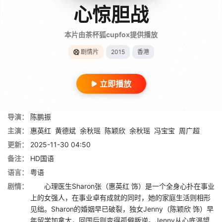
心惊胆战
本片由茶杯狐cupfox提供播放
剧情片
2015
香港
立即播放
导演：
陈鹏振
主演：
惠英红
黄德斌
余秋瑶
陈颖欣
余秋瑶
冯宝宝
周广超
更新：
2025-11-30 04:50
备注：
HD国语
语言：
粤语
剧情：
心理医生Sharon张（惠英红 饰）是一个全身心扑在事业
上的女强人，在事业卓有成就的同时，她的家庭生活则相形
见绌。Sharon的婚姻早已破裂，独女Jenny（陈颖欣 饰）早
年留学加拿大，回国后则变得孤僻叛逆。Jenny从心底渴望