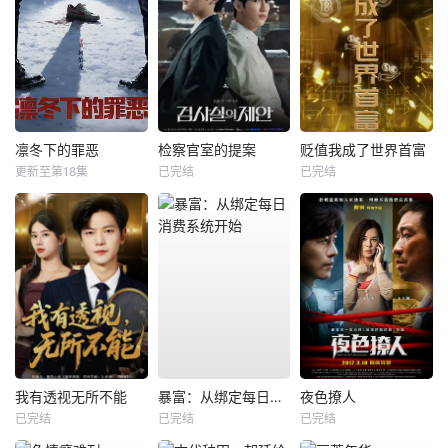
凛冬下的罪恶
检察官室的提案
贬值我成了世界首富
更新至第18集
已完结
已完结
我有透视无所不能
暴富：从绑定每日消费系统开始
夜色撩人
已完结
已完结
已完结