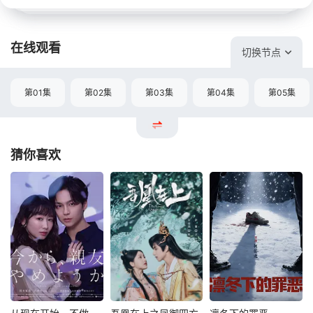
在线观看
切换节点
第01集
第02集
第03集
第04集
第05集
猜你喜欢