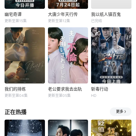
幽宅奇谭
大唐少年天行传
我以纸人镇百鬼
更新至第15集
更新至第12集
已完结
我们的排练
老公要求我去出轨
斩毒行动
更新至第04集
更新至第05集
HD
正在热播
更多