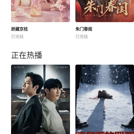
娇藏京枝
朱门春闺
已完结
已完结
正在热播