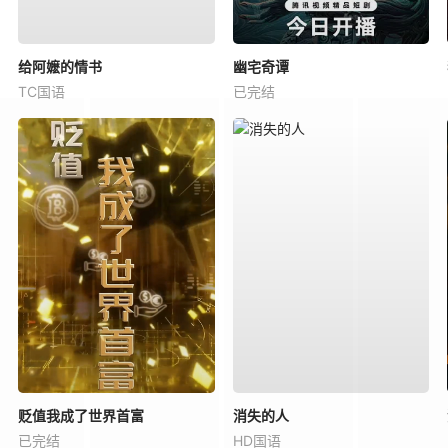
给阿嬷的情书
幽宅奇谭
TC国语
已完结
贬值我成了世界首富
消失的人
已完结
HD国语