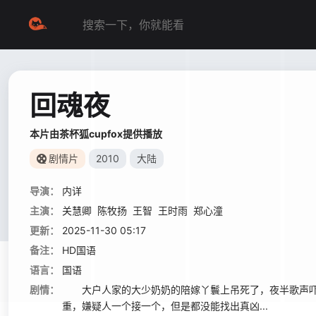
回魂夜
本片由茶杯狐cupfox提供播放
剧情片
2010
大陆
导演：
内详
主演：
关慧卿
陈牧扬
王智
王时雨
郑心潼
更新：
2025-11-30 05:17
备注：
HD国语
语言：
国语
剧情：
大户人家的大少奶奶的陪嫁丫鬟上吊死了，夜半歌声吓
重，嫌疑人一个接一个，但是都没能找出真凶...