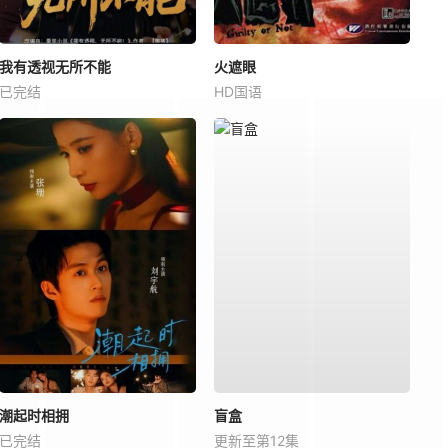
我有透视无所不能
火遮眼
已完结
HD国语
潮起时相拥
盲盒
已完结
更新至第12集