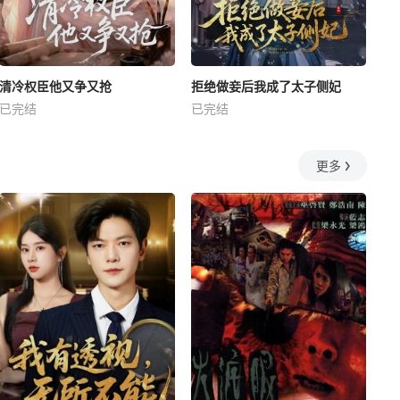
清冷权臣他又争又抢
拒绝做妾后我成了太子侧妃
已完结
已完结
更多