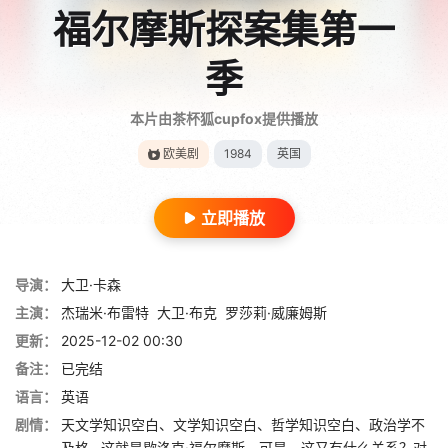
福尔摩斯探案集第一
季
本片由茶杯狐cupfox提供播放
欧美剧
1984
英国
立即播放
导演：
大卫·卡森
主演：
杰瑞米·布雷特
大卫·布克
罗莎莉·威廉姆斯
更新：
2025-12-02 00:30
备注：
已完结
语言：
英语
剧情：
天文学知识空白、文学知识空白、哲学知识空白、政治学不
及格--这就是歇洛克·福尔摩斯。可是，这又有什么关系？对