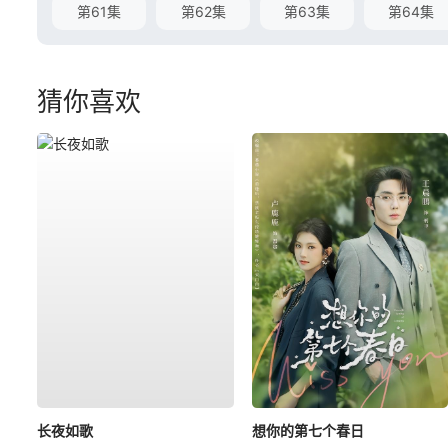
第61集
第62集
第63集
第64集
猜你喜欢
长夜如歌
想你的第七个春日