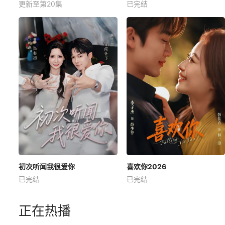
更新至第20集
已完结
初次听闻我很爱你
喜欢你2026
已完结
已完结
正在热播