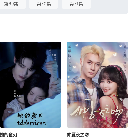
第69集
第70集
第71集
她的蜜刃
仲夏夜之吻