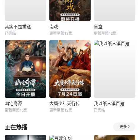
其实不是重逢
南戏
盲盒
已完结
更新至第13集
更新至第12集
幽宅奇谭
大唐少年天行传
我以纸人镇百鬼
更新至第15集
更新至第12集
已完结
正在热播
更多