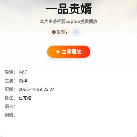
一品贵婿
本片由茶杯狐cupfox提供播放
剧情片
0
立即播放
导演：
内详
主演：
内详
更新：
2025-11-29 22:24
备注：
已完结
语言：
剧情：