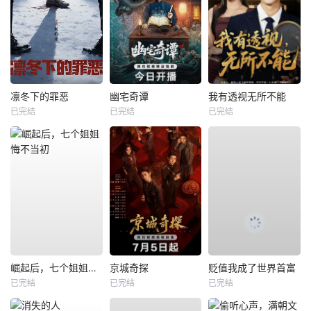
凛冬下的罪恶
幽宅奇谭
我有透视无所不能
已完结
已完结
已完结
崛起后，七个姐姐悔不当初
京城奇探
贬值我成了世界首富
已完结
已完结
已完结