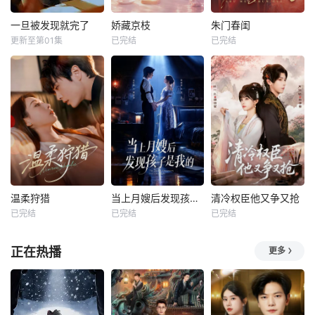
一旦被发现就完了
娇藏京枝
朱门春闺
更新至第01集
已完结
已完结
温柔狩猎
当上月嫂后发现孩子是我的
清冷权臣他又争又抢
已完结
已完结
已完结
正在热播
更多