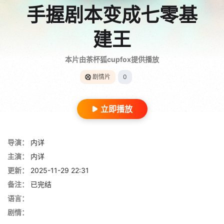
手握剧本变成七零基
建王
本片由茶杯狐cupfox提供播放
剧情片
0
立即播放
导演：
内详
主演：
内详
更新：
2025-11-29 22:31
备注：
已完结
语言：
剧情：