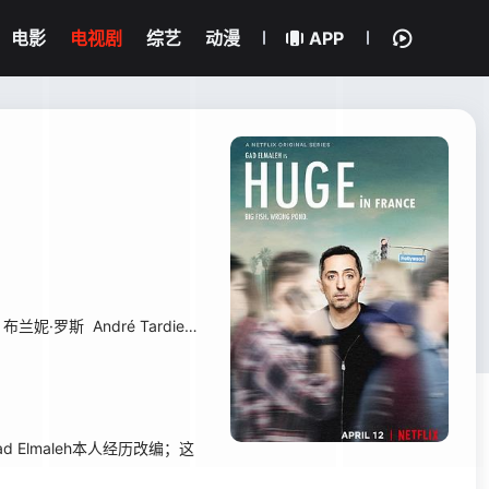
电影
电视剧
综艺
动漫
APP
布兰妮·罗斯
André Tardieu
克拉克·穆尔
Nick Peine
乔纳森·贝莱
伊
d Elmaleh本人经历改编；这