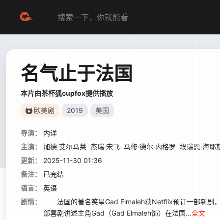
名气止于法国
本片由茶杯狐cupfox提供播放
欧美剧
2019
美国
导演：
内详
主演：
加德·艾尔马莱
杰瑞·宋飞
马修·德尔·内格罗
埃瑞恩·海耶
更新：
2025-11-30 01:36
备注：
已完结
语言：
英语
剧情：
法国的著名笑星Gad Elmaleh获Netflix预订一部新剧
部喜剧讲述主角Gad（Gad Elmaleh饰）在法国...
全文