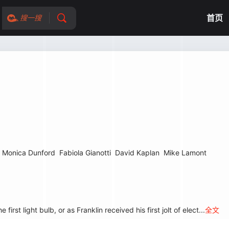
首页
搜一搜
Monica Dunford
Fabiola Gianotti
David Kaplan
Mike Lamont
t light bulb, or as Franklin received his first jolt of elect...
全文