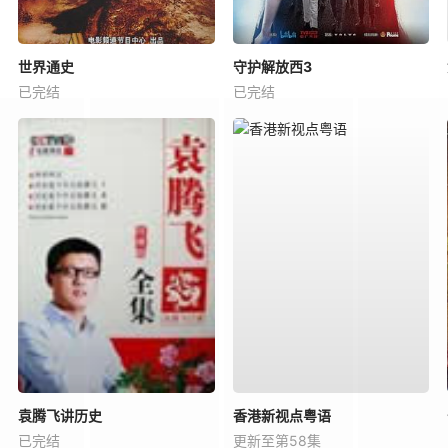
世界通史
守护解放西3
已完结
已完结
袁腾飞讲历史
香港新视点粤语
已完结
更新至第58集