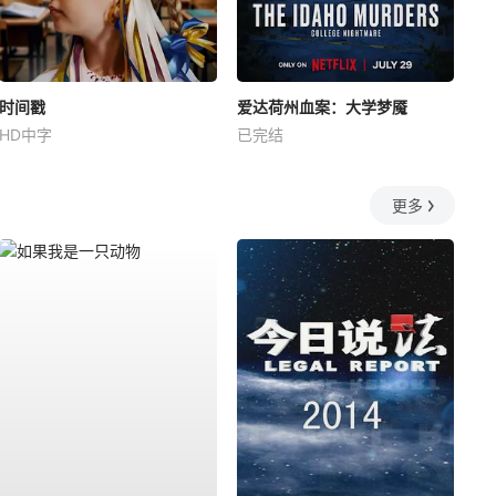
时间戳
爱达荷州血案：大学梦魇
HD中字
已完结
更多