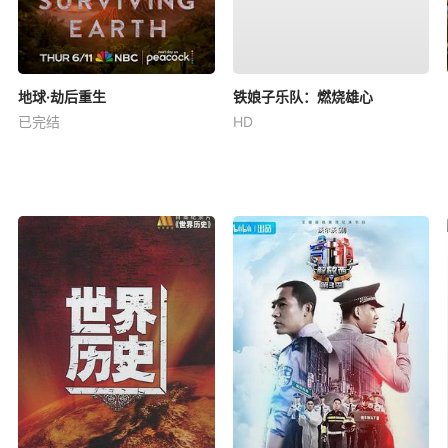
地球·劫后重生
铁娘子乐队：燃烧雄心
已完结
HD