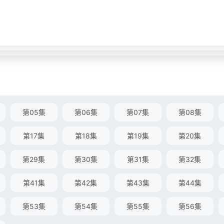
第05集
第06集
第07集
第08集
第17集
第18集
第19集
第20集
第29集
第30集
第31集
第32集
第41集
第42集
第43集
第44集
第53集
第54集
第55集
第56集