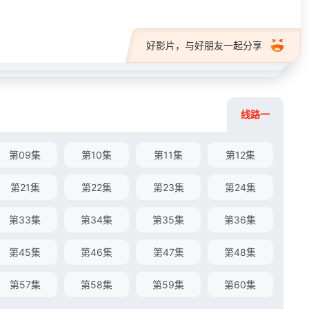
好影片，与好朋友一起分享
线路一
第09集
第10集
第11集
第12集
第21集
第22集
第23集
第24集
第33集
第34集
第35集
第36集
第45集
第46集
第47集
第48集
第57集
第58集
第59集
第60集