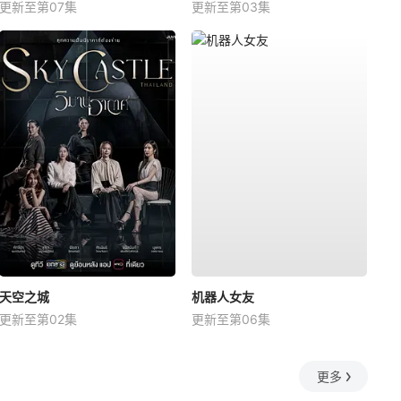
更新至第07集
更新至第03集
天空之城
机器人女友
更新至第02集
更新至第06集
更多