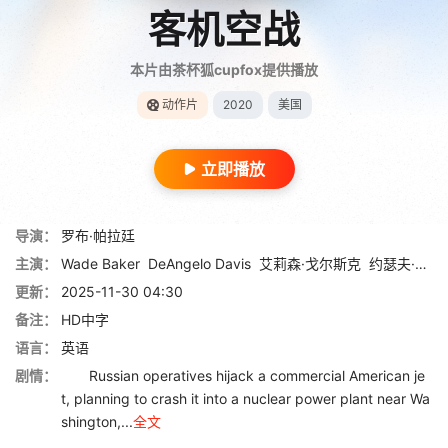
客机空战
本片由茶杯狐cupfox提供播放
动作片
2020
美国
立即播放
导演：
罗布·帕拉廷
主演：
Wade Baker
DeAngelo Davis
艾莉森·戈尔斯克
约瑟夫·迈克尔·哈里斯
更新：
2025-11-30 04:30
备注：
HD中字
语言：
英语
剧情：
Russian operatives hijack a commercial American je
t, planning to crash it into a nuclear power plant near Wa
shington,...
全文