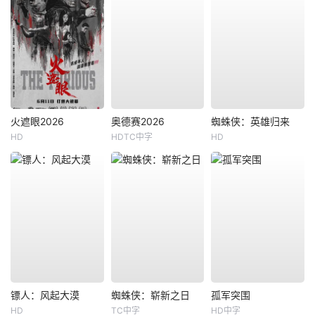
火遮眼2026
奥德赛2026
蜘蛛侠：英雄归来
HD
HDTC中字
HD
镖人：风起大漠
蜘蛛侠：崭新之日
孤军突围
HD
TC中字
HD中字