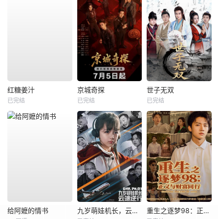
红糖姜汁
京城奇探
世子无双
已完结
已完结
已完结
给阿嬷的情书
九岁萌娃机长，云端逆行
重生之逐梦98：正义与财富同行