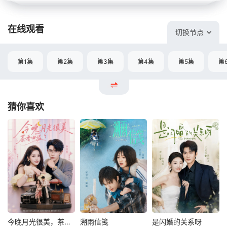
在线观看
切换节点
第1集
第2集
第3集
第4集
第5集
第
猜你喜欢
今晚月光很美，茶香四溢
溯雨信笺
是闪婚的关系呀