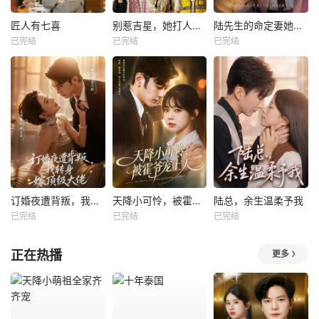
匠人有七喜
别惹吉星，她打人专打脸
陆先生的命定妻她飒又野
已完结
已完结
已完结
订婚夜遭背叛，我转身嫁顶级大佬
天降小可怜，被霍爷宠上天
陆总，余生温柔予我
已完结
已完结
已完结
正在热播
更多