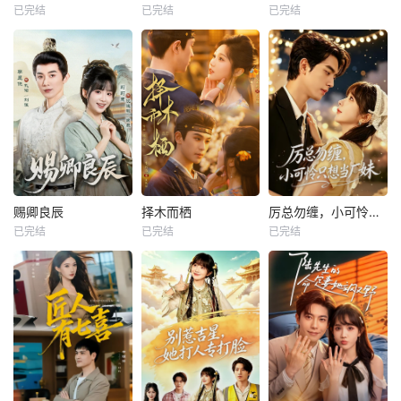
已完结
已完结
已完结
赐卿良辰
择木而栖
厉总勿缠，小可怜只想当厂妹
已完结
已完结
已完结