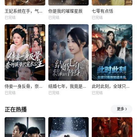
王妃系统在手，气的王爷发抖
你是我的璀璨星辰
七零有点恬
已完结
已完结
已完结
侍妾一身反骨，奈何侯爷只宠长公主
结婚七年，我竟是老公小青梅的替身
此时此刻，全球只有我知道未来
已完结
已完结
已完结
正在热播
更多