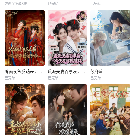
更新至第08集
已完结
已完结
冷面侯爷反萌差，独宠作精继室啦
反派夫妻百事哀，今天在哪搞破坏
候冬症
已完结
已完结
已完结