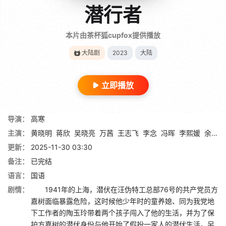
潜行者
本片由茶杯狐cupfox提供播放
大陆剧
2023
大陆
立即播放
导演：
高寒
主演：
黄晓明
蒋欣
吴晓亮
万茜
王志飞
李念
冯晖
李熙媛
余骁睿
更新：
2025-11-30 03:30
备注：
已完结
语言：
国语
剧情：
1941年的上海，潜伏在汪伪特工总部76号的共产党员方
嘉树面临暴露危险，这时候他少年时的童养媳、同为我党地
下工作者的陶玉玲带着两个孩子闯入了他的生活，并为了保
护方嘉树的潜伏身份与他开始了假扮一家人的潜伏生活。另