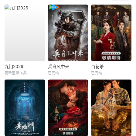
九门2026
兵自风中来
百花杀
更新至第16集
已完结
已完结