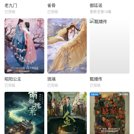
老九门
雀骨
御廷谣
已完结
已完结
更新至第19集
昭阳公主
琉璃
甄嬛传
已完结
已完结
已完结