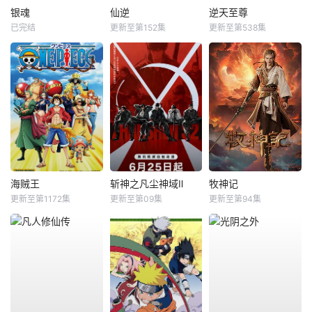
银魂
仙逆
逆天至尊
已完结
更新至第152集
更新至第538集
海贼王
斩神之凡尘神域Ⅱ
牧神记
更新至第1172集
更新至第09集
更新至第94集