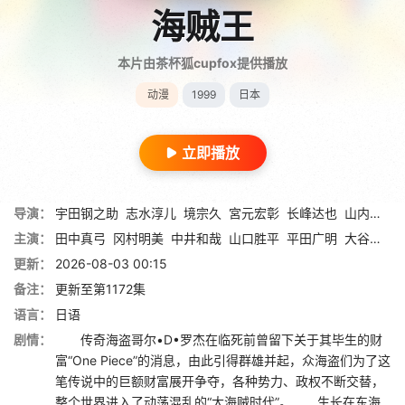
海贼王
本片由茶杯狐cupfox提供播放
动漫
1999
日本
立即播放
导演：
宇田钢之助
志水淳儿
境宗久
宮元宏彰
长峰达也
山内重保
主演：
田中真弓
冈村明美
中井和哉
山口胜平
平田广明
大谷育江
更新：
2026-08-03 00:15
备注：
更新至第1172集
语言：
日语
剧情：
传奇海盗哥尔•D•罗杰在临死前曾留下关于其毕生的财
富“One Piece”的消息，由此引得群雄并起，众海盗们为了这
笔传说中的巨额财富展开争夺，各种势力、政权不断交替，
整个世界进入了动荡混乱的“大海贼时代”。 生长在东海