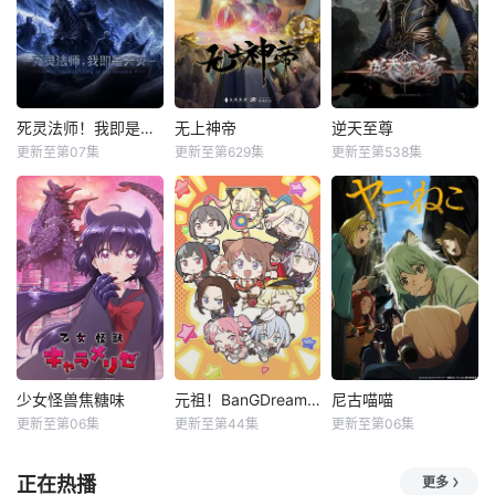
死灵法师！我即是天灾动漫
无上神帝
逆天至尊
更新至第07集
更新至第629集
更新至第538集
少女怪兽焦糖味
元祖！BanGDream酱
尼古喵喵
更新至第06集
更新至第44集
更新至第06集
正在热播
更多