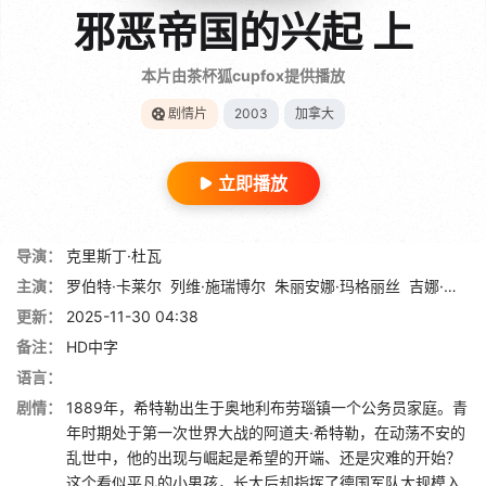
邪恶帝国的兴起 上
本片由茶杯狐cupfox提供播放
剧情片
2003
加拿大
立即播放
导演：
克里斯丁·杜瓦
主演：
罗伯特·卡莱尔
列维·施瑞博尔
朱丽安娜·玛格丽丝
吉娜·马隆
更新：
2025-11-30 04:38
备注：
HD中字
语言：
剧情：
1889年，希特勒出生于奥地利布劳瑙镇一个公务员家庭。青
年时期处于第一次世界大战的阿道夫·希特勒，在动荡不安的
乱世中，他的出现与崛起是希望的开端、还是灾难的开始？
这个看似平凡的小男孩，长大后却指挥了德国军队大规模入