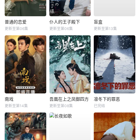
普通的恋爱
仆人的王子殿下
盲盒
更新至第06集
更新至第06集
更新至第13集
南戏
吾凰在上之凤御四方
凛冬下的罪恶
更新至第14集
更新至第08集
已完结