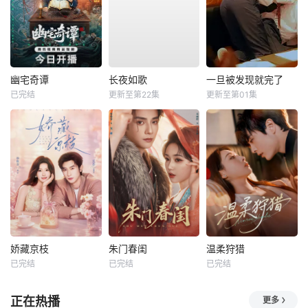
幽宅奇谭
长夜如歌
一旦被发现就完了
已完结
更新至第22集
更新至第01集
娇藏京枝
朱门春闺
温柔狩猎
已完结
已完结
已完结
正在热播
更多