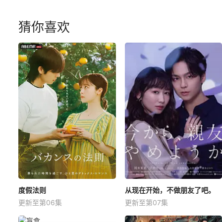
猜你喜欢
度假法则
从现在开始，不做朋友了吧。
更新至第06集
更新至第07集