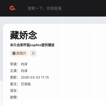
藏娇念
本片由茶杯狐cupfox提供播放
剧情片
0
导演：
内详
主演：
内详
更新：
2026-03-23 11:15
备注：
已完结
语言：
剧情：