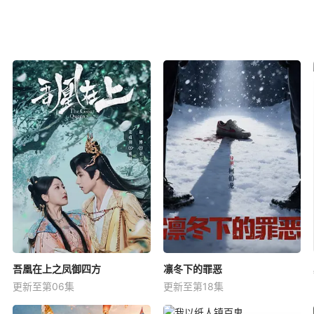
吾凰在上之凤御四方
凛冬下的罪恶
更新至第06集
更新至第18集