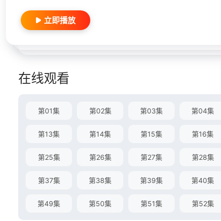
立即播放
在线观看
第01集
第02集
第03集
第04集
第13集
第14集
第15集
第16集
第25集
第26集
第27集
第28集
第37集
第38集
第39集
第40集
第49集
第50集
第51集
第52集