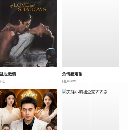
乱世激情
危情瘾难耐
HD
HD中字