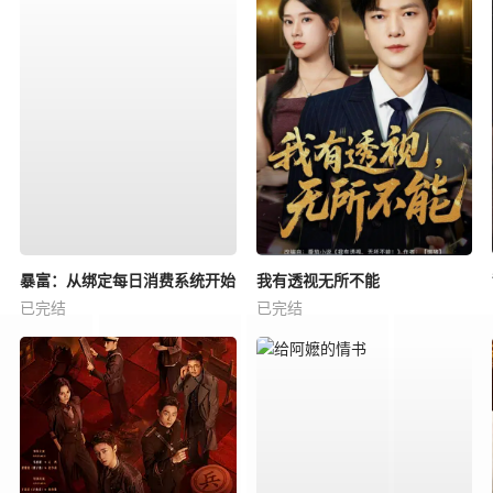
暴富：从绑定每日消费系统开始
我有透视无所不能
已完结
已完结