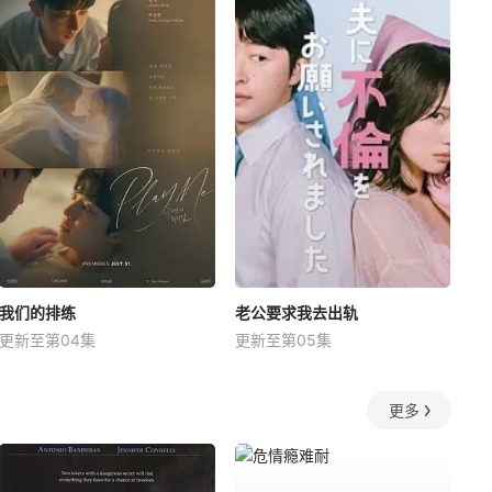
我们的排练
老公要求我去出轨
更新至第04集
更新至第05集
更多