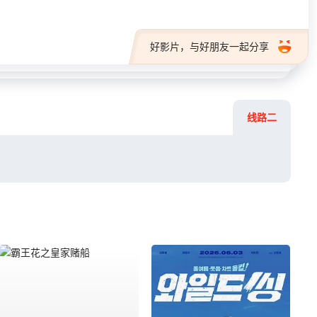
好影片，与好朋友一起分享
线路二