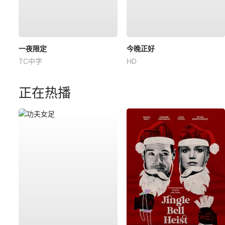
一夜限定
今晚正好
TC中字
HD
正在热播