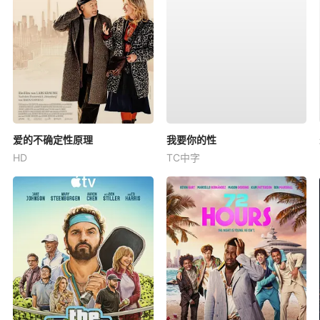
爱的不确定性原理
我要你的性
HD
TC中字