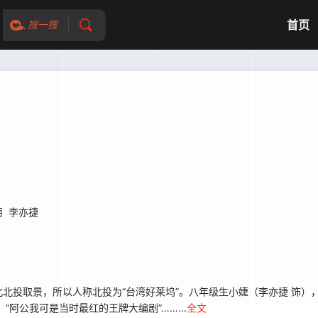
首页
搜一搜
西
李亦捷
投取景，所以人称北投为“台湾好莱坞”。八年级生小婕（李亦捷 饰）
阿公我可是当时最红的王牌大编剧”……...
全文