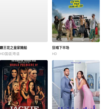
霸王花之皇家赌船
狂唱下半场
HD国语|粤语
HD