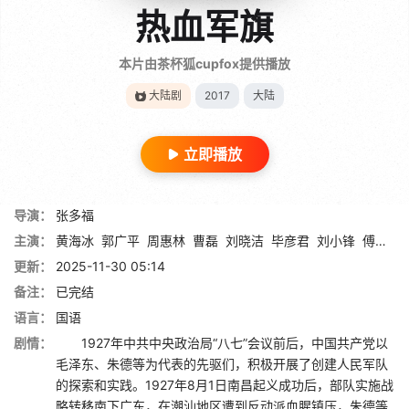
热血军旗
本片由茶杯狐cupfox提供播放
大陆剧
2017
大陆
立即播放
导演：
张多福
主演：
黄海冰
郭广平
周惠林
曹磊
刘晓洁
毕彦君
刘小锋
傅浤鸣
更新：
2025-11-30 05:14
备注：
已完结
语言：
国语
剧情：
1927年中共中央政治局“八七”会议前后，中国共产党以
毛泽东、朱德等为代表的先驱们，积极开展了创建人民军队
的探索和实践。1927年8月1日南昌起义成功后，部队实施战
略转移南下广东，在潮汕地区遭到反动派血腥镇压，朱德等