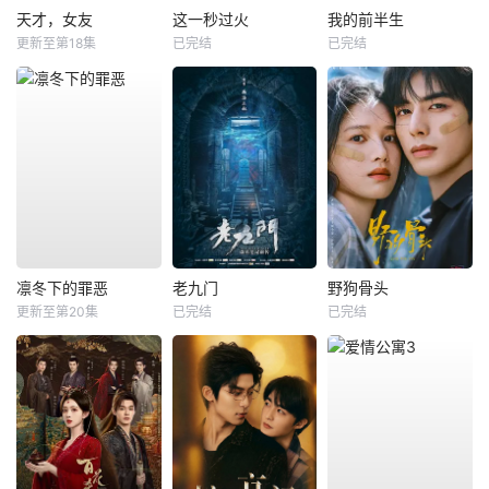
天才，女友
这一秒过火
我的前半生
更新至第18集
已完结
已完结
凛冬下的罪恶
老九门
野狗骨头
更新至第20集
已完结
已完结