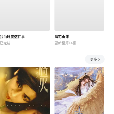
我当卧底这件事
幽宅奇谭
已完结
更新至第14集
更多