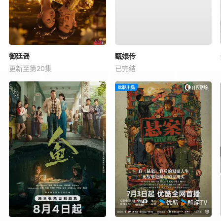
御廷谣
甄嬛传
更新至第20集
已完结