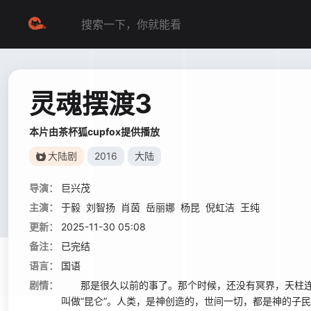
灵魂摆渡3
本片由茶杯狐cupfox提供播放
大陆剧
2016
大陆
导演：
巨兴茂
主演：
于毅
刘智扬
肖茵
岳丽娜
杨昆
倪虹洁
王纯
更新：
2025-11-30 05:08
备注：
已完结
语言：
国语
剧情：
那是很久以前的事了。那个时候，还没有冥界，天柱连
叫做“昆仑”。人类，是神创造的，世间一切，都是神的子民