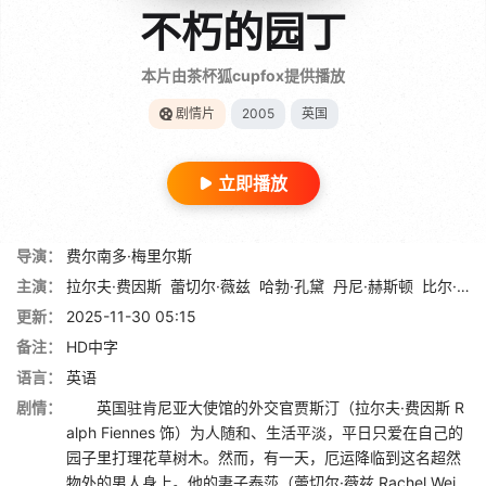
不朽的园丁
本片由茶杯狐cupfox提供播放
剧情片
2005
英国
立即播放
导演：
费尔南多·梅里尔斯
主演：
拉尔夫·费因斯
蕾切尔·薇兹
哈勃·孔黛
丹尼·赫斯顿
比尔·奈伊
更新：
2025-11-30 05:15
备注：
HD中字
语言：
英语
剧情：
英国驻肯尼亚大使馆的外交官贾斯汀（拉尔夫·费因斯 R
alph Fiennes 饰）为人随和、生活平淡，平日只爱在自己的
园子里打理花草树木。然而，有一天，厄运降临到这名超然
物外的男人身上。他的妻子泰莎（蕾切尔·薇兹 Rachel Wei...