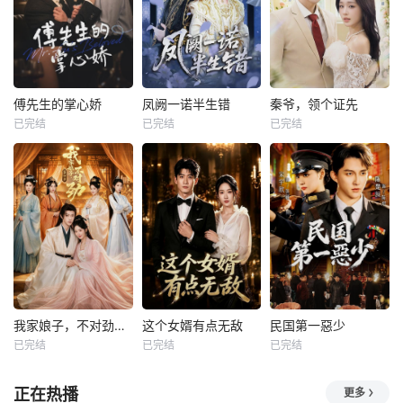
傅先生的掌心娇
凤阙一诺半生错
秦爷，领个证先
已完结
已完结
已完结
我家娘子，不对劲第四季
这个女婿有点无敌
民国第一惡少
已完结
已完结
已完结
正在热播
更多