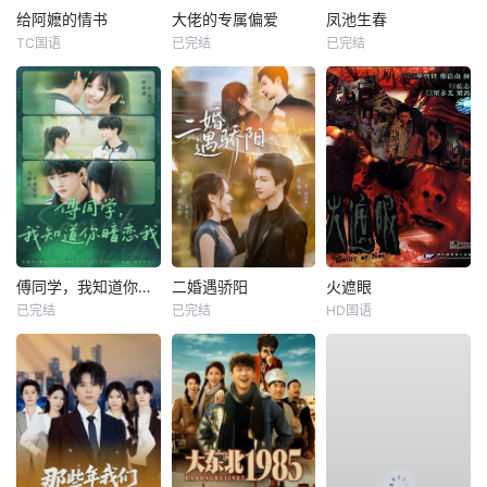
给阿嬷的情书
大佬的专属偏爱
凤池生春
TC国语
已完结
已完结
傅同学，我知道你暗恋我
二婚遇骄阳
火遮眼
已完结
已完结
HD国语