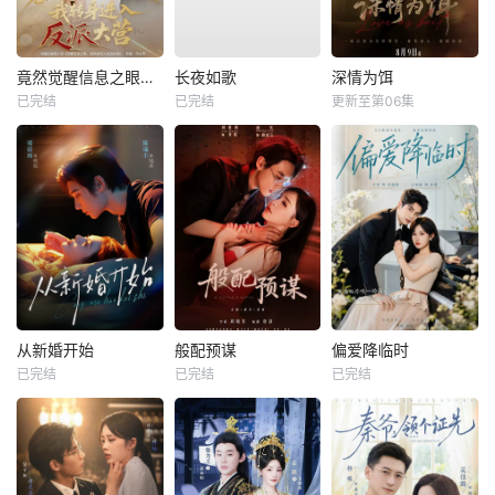
竟然觉醒信息之眼，我转身进入反派大营
长夜如歌
深情为饵
已完结
已完结
更新至第06集
从新婚开始
般配预谋
偏爱降临时
已完结
已完结
已完结