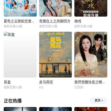
夏色之云掀起恋爱与风暴
吾凰在上之凤御四方
南戏
更新至第05集
更新至第10集
更新至第15集
盲盒
走马观花
竟然觉醒信息之眼，我转身进入反派大营
更新至第14集
HD
已完结
正在热播
更多