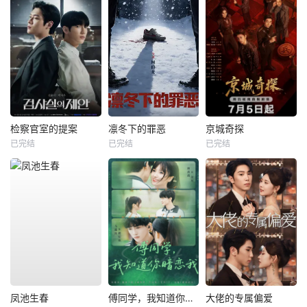
检察官室的提案
凛冬下的罪恶
京城奇探
已完结
已完结
已完结
凤池生春
傅同学，我知道你暗恋我
大佬的专属偏爱