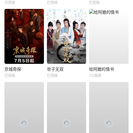
已完结
已完结
已完结
京城奇探
世子无双
给阿嬷的情书
已完结
已完结
TC国语