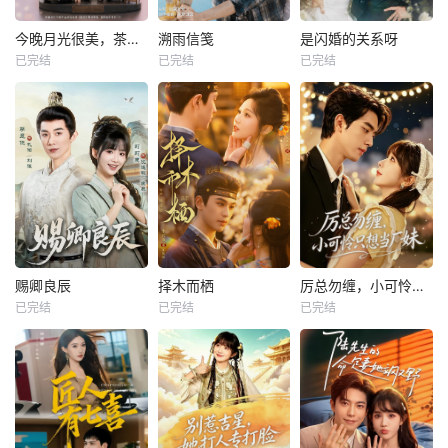
今晚月光很美，茶香四溢
溯雨信笺
是闪婚的关系呀
已完结
已完结
已完结
赐卿良辰
择木而栖
厉总勿缠，小可怜只想当厂妹
已完结
已完结
已完结