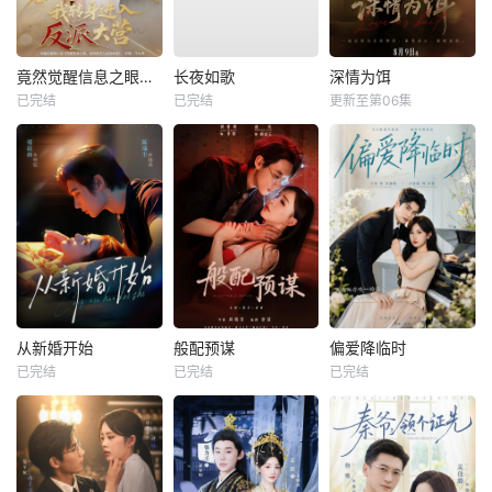
竟然觉醒信息之眼，我转身进入反派大营
长夜如歌
深情为饵
已完结
已完结
更新至第06集
从新婚开始
般配预谋
偏爱降临时
已完结
已完结
已完结