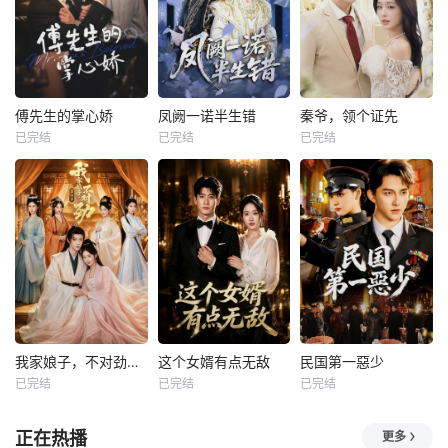
傅先生的掌心娇
凤阙一诺半生错
秦爷，领个证先
已完结
已完结
已完结
我家娘子，不对劲第四季
这个女婿有点无敌
民国第一惡少
已完结
已完结
已完结
正在热播
更多