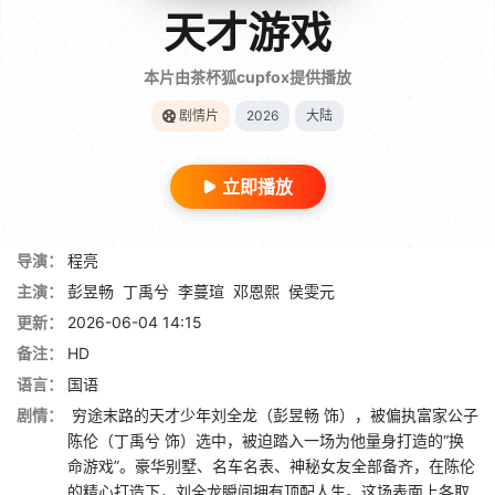
天才游戏
本片由茶杯狐cupfox提供播放
剧情片
2026
大陆
立即播放
导演：
程亮
主演：
彭昱畅
丁禹兮
李蔓瑄
邓恩熙
侯雯元
更新：
2026-06-04 14:15
备注：
HD
语言：
国语
剧情：
穷途末路的天才少年刘全龙（彭昱畅 饰），被偏执富家公子
陈伦（丁禹兮 饰）选中，被迫踏入一场为他量身打造的“换
命游戏”。豪华别墅、名车名表、神秘女友全部备齐，在陈伦
的精心打造下，刘全龙瞬间拥有顶配人生。这场表面上各取