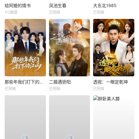
给阿嬷的情书
凤池生春
大东北1985
TC国语
已完结
已完结
那些年我们打下的江山
二婚遇骄阳
透视：一眼定乾坤
已完结
已完结
已完结