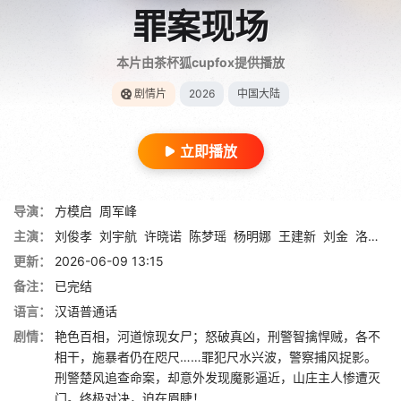
罪案现场
本片由茶杯狐cupfox提供播放
剧情片
2026
中国大陆
立即播放
导演：
方模启
周军峰
主演：
刘俊孝
刘宇航
许晓诺
陈梦瑶
杨明娜
王建新
刘金
洛嘉
赵
更新：
2026-06-09 13:15
备注：
已完结
语言：
汉语普通话
剧情：
艳色百相，河道惊现女尸；怒破真凶，刑警智擒悍贼，各不
相干‌，施暴者仍在咫尺……罪犯尺水兴波，警察捕风捉影。
刑警楚风追查命案，却意外发现魔影逼近，山庄主人惨遭灭
门。终极对决，迫在眉睫‌！