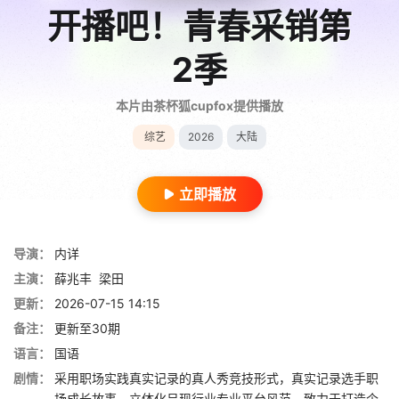
开播吧！青春采销第
2季
本片由茶杯狐cupfox提供播放
综艺
2026
大陆
立即播放
导演：
内详
主演：
薛兆丰
梁田
更新：
2026-07-15 14:15
备注：
更新至30期
语言：
国语
剧情：
采用职场实践真实记录的真人秀竞技形式，真实记录选手职
场成长故事，立体化呈现行业专业平台风范，致力于打造个