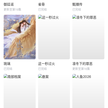
御廷谣
雀骨
甄嬛传
更新至第19集
已完结
已完结
琉璃
这一秒过火
凛冬下的罪恶
已完结
已完结
更新至第16集