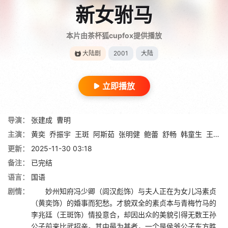
新女驸马
本片由茶杯狐cupfox提供播放
大陆剧
2001
大陆
立即播放
导演：
张建成
曹明
主演：
黄奕
乔振宇
王斑
阿斯茹
张明健
鲍蕾
舒畅
韩童生
王茂蕾
更新：
2025-11-30 03:18
备注：
已完结
语言：
国语
剧情：
妙州知府冯少卿（闾汉彪饰）与夫人正在为女儿冯素贞
（黄奕饰）的婚事而犯愁。才貌双全的素贞本与青梅竹马的
李兆廷（王斑饰）情投意合，却因出众的美貌引得无数王孙
公子前来比武招亲。其中最为甚者，一个是侯爷公子东方胜