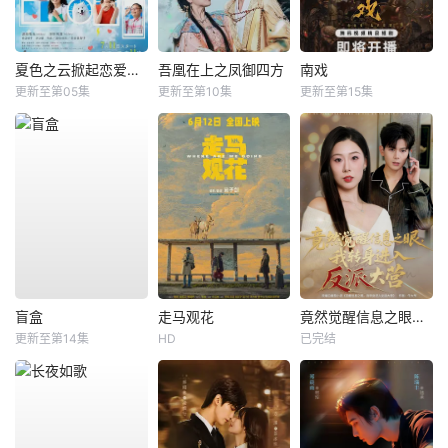
夏色之云掀起恋爱与风暴
吾凰在上之凤御四方
南戏
更新至第05集
更新至第10集
更新至第15集
盲盒
走马观花
竟然觉醒信息之眼，我转身进入反派大营
更新至第14集
HD
已完结