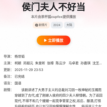
侯门夫人不好当
本片由茶杯狐cupfox提供播放
剧情片
2024
大陆
立即播放
导演：
杨世韬
主演：
柯颖
邓超元
朱旻昕
张樟
陈云汐
马卓君
孙嘉琪
沈芝羿
更新：
2025-11-29 23:53
备注：
已完结
语言：
国语
剧情：
该剧讲述了大男子主义的总裁刘习因一枚神秘的玉镯而
穿越到了古代,成了刚嫁入侯府的四少夫人柳惜朝。为了返回
现代,不得不和几个嫂嫂一起竞争管家之权,巡庄、酿酒,打怪
升级般的经历,也让刘习开始慢慢理解女性……俗话说三个女