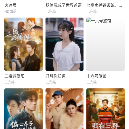
火遮眼
贬值我成了世界首富
七零卖掉铁饭碗，囤满空间下乡去
HD国语
已完结
已完结
二婚遇骄阳
好想你知道
十六号旅馆
已完结
已完结
已完结