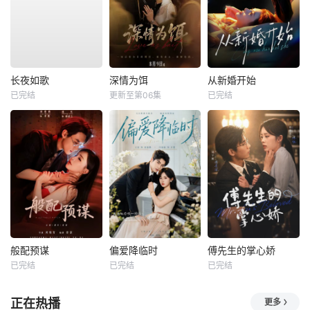
长夜如歌
深情为饵
从新婚开始
已完结
更新至第06集
已完结
般配预谋
偏爱降临时
傅先生的掌心娇
已完结
已完结
已完结
正在热播
更多