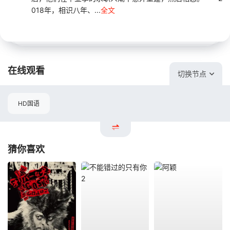
018年，相识八年、...
全文
在线观看
切换节点
HD国语
猜你喜欢