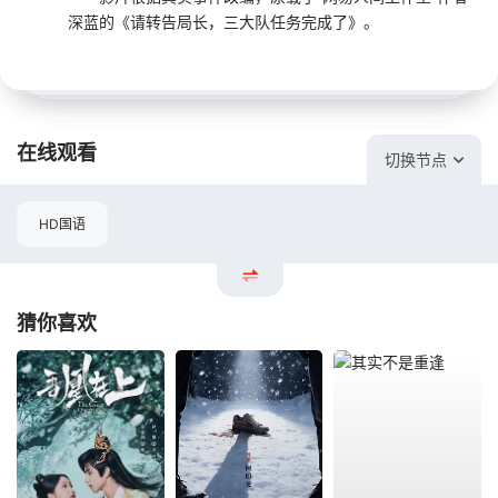
深蓝的《请转告局长，三大队任务完成了》。
在线观看
切换节点
HD国语
猜你喜欢