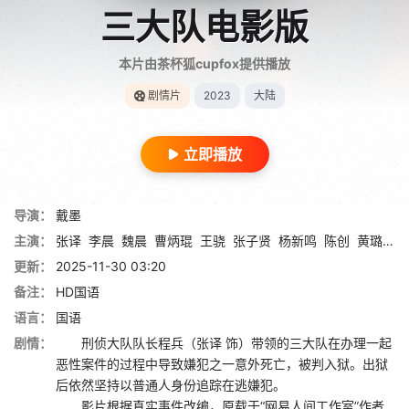
三大队电影版
本片由茶杯狐cupfox提供播放
剧情片
2023
大陆
立即播放
导演：
戴墨
主演：
张译
李晨
魏晨
曹炳琨
王骁
张子贤
杨新鸣
陈创
黄璐
艾
更新：
2025-11-30 03:20
备注：
HD国语
语言：
国语
剧情：
刑侦大队队长程兵（张译 饰）带领的三大队在办理一起
恶性案件的过程中导致嫌犯之一意外死亡，被判入狱。出狱
后依然坚持以普通人身份追踪在逃嫌犯。
影片根据真实事件改编，原载于“网易人间工作室”作者