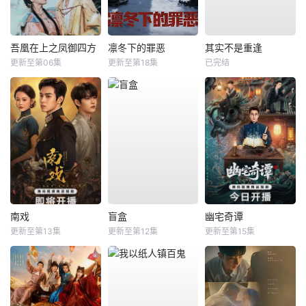
吾凰在上之凤御四方
凛冬下的罪恶
其实不是重逢
更新至第06集
更新至第18集
已完结
南戏
盲盒
幽宅奇谭
更新至第13集
更新至第12集
更新至第15集