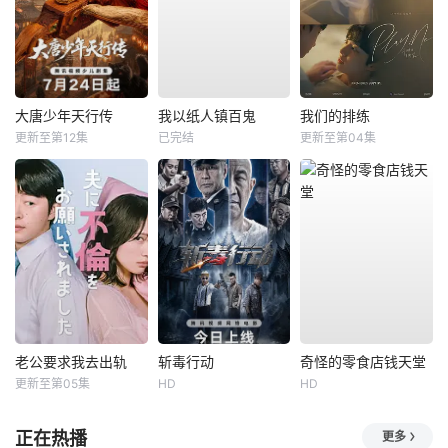
大唐少年天行传
我以纸人镇百鬼
我们的排练
更新至第12集
已完结
更新至第04集
老公要求我去出轨
斩毒行动
奇怪的零食店钱天堂
更新至第05集
HD
HD
正在热播
更多