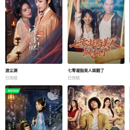
渡尘渊
七零凝脂美人飒翻了
已完结
已完结