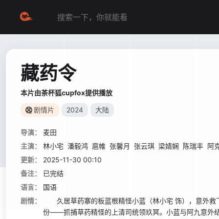
藏药令
本片由茶杯狐cupfox提供播放
剧情片
2024
大陆
导演：
麦田
主演：
林小宅
潘毅鸿
扈帷
张馨月
张云琪
梁婧娴
陈瑞丰
阿
更新：
2025-11-30 00:10
备注：
已完结
语言：
国语
剧情：
久居草药寨的板蓝根精怪小蓝（林小宅 饰），意外救下
份——抓捕草药精怪的上清司统领玖冥。小蓝与阿九意外结