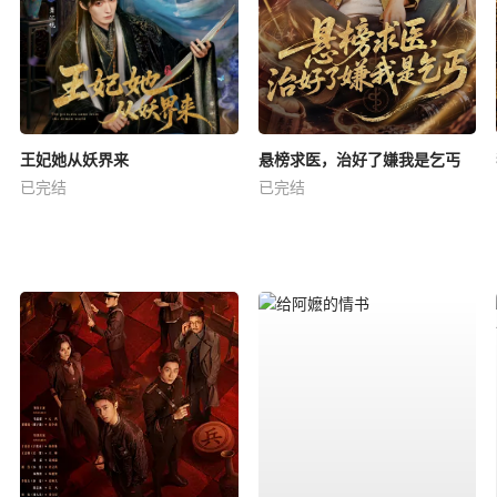
王妃她从妖界来
悬榜求医，治好了嫌我是乞丐
已完结
已完结