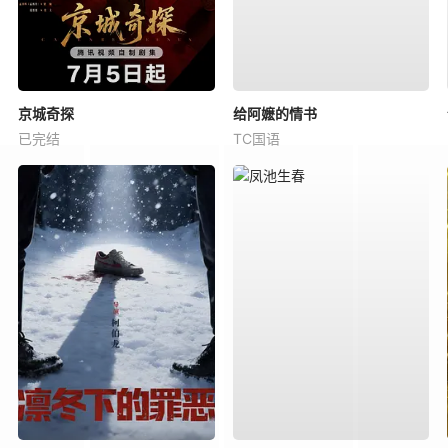
京城奇探
给阿嬷的情书
已完结
TC国语