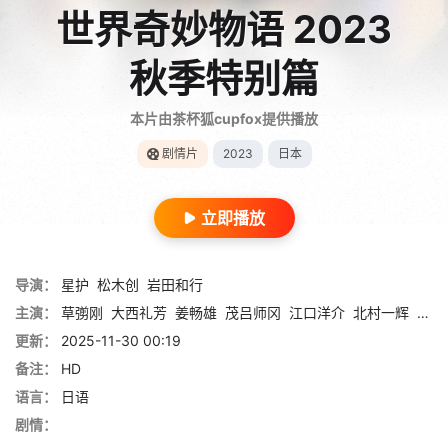
世界奇妙物语 2023
秋季特别篇
本片由茶杯狐cupfox提供播放
剧情片
2023
日本
立即播放
导演：
星护
松木创
岩田和行
主演：
草彅刚
大西礼芳
姜畅雄
茂吕师冈
江口洋介
北村一辉
花江
更新：
2025-11-30 00:19
备注：
HD
语言：
日语
剧情：