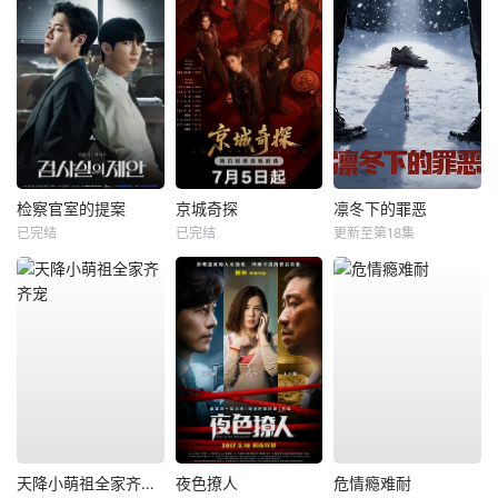
检察官室的提案
京城奇探
凛冬下的罪恶
已完结
已完结
更新至第18集
天降小萌祖全家齐齐宠
夜色撩人
危情瘾难耐