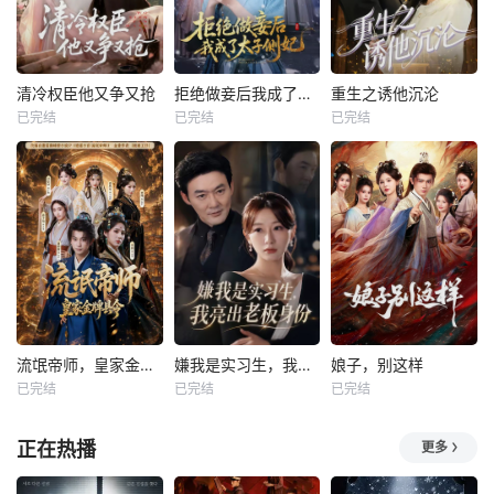
清冷权臣他又争又抢
拒绝做妾后我成了太子侧妃
重生之诱他沉沦
已完结
已完结
已完结
流氓帝师，皇家金牌县令
嫌我是实习生，我亮出老板身份
娘子，别这样
已完结
已完结
已完结
正在热播
更多