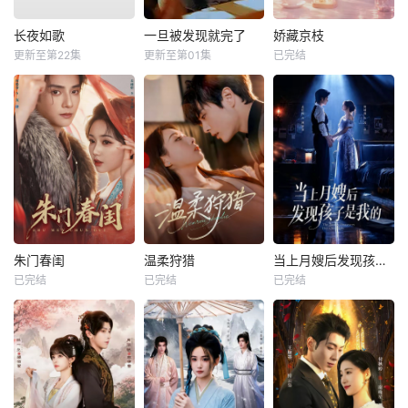
长夜如歌
一旦被发现就完了
娇藏京枝
更新至第22集
更新至第01集
已完结
朱门春闺
温柔狩猎
当上月嫂后发现孩子是我的
已完结
已完结
已完结