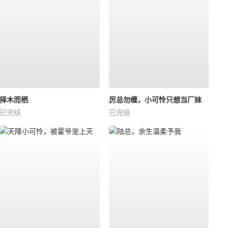
择木而栖
厉总勿缠，小可怜只想当厂妹
已完结
已完结