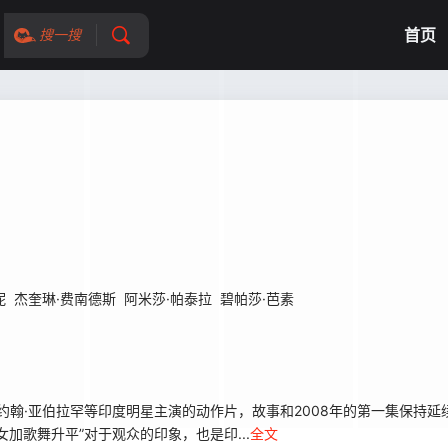
首页
搜一搜
妮
杰奎琳·费南德斯
阿米莎·帕泰拉
碧帕莎·芭素
约翰·亚伯拉罕等印度明星主演的动作片，故事和2008年的第一集保持延
加歌舞升平”对于观众的印象，也是印...
全文