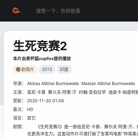
生死竞赛2
本片由茶杯狐cupfox提供播放
剧情片
2013
印度
导演：
Abbas Alibhai Burmawalla
Mastan Alibhai Burmawalla
主演：
亚尼·卡普
赛义夫·阿里·汗
约翰·亚伯拉罕
迪皮卡·帕度柯
更新：
2025-11-30 01:06
备注：
HD
语言：
其它
剧情：
《生死竞赛2》是一部由亚尼·卡普、赛尔夫·阿里·汗、
也更具冲击力。这套动作片可谓打破了宝莱坞电影“帅哥美女