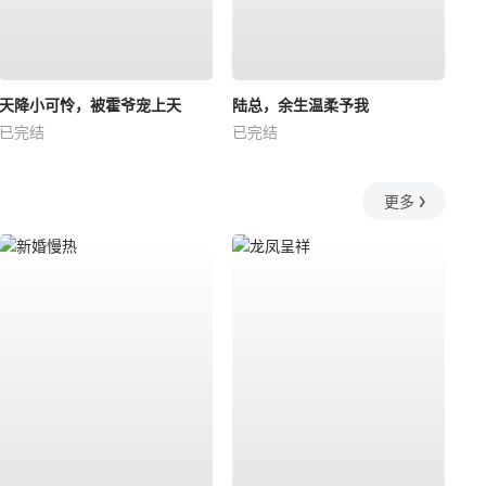
天降小可怜，被霍爷宠上天
陆总，余生温柔予我
已完结
已完结
更多