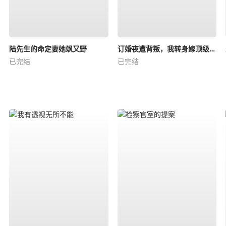
陆先生的命定妻她飒又野
订婚夜遭背叛，我转身嫁顶级大佬
已完结
已完结