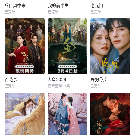
兵自风中来
我的前半生
老九门
已完结
已完结
已完结
百花杀
人鱼2026
野狗骨头
已完结
更新至第10集
已完结