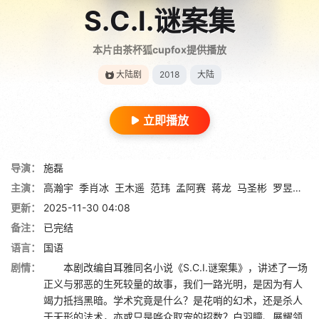
S.C.I.谜案集
本片由茶杯狐cupfox提供播放
大陆剧
2018
大陆
立即播放
导演：
施磊
主演：
高瀚宇
季肖冰
王木遥
范玮
孟阿赛
蒋龙
马圣彬
罗昱焜
张
更新：
2025-11-30 04:08
备注：
已完结
语言：
国语
剧情：
本剧改编自耳雅同名小说《S.C.I.谜案集》，讲述了一场
正义与邪恶的生死较量的故事，我们一路光明，是因为有人
竭力抵挡黑暗。学术究竟是什么？是花哨的幻术，还是杀人
于无形的法术，亦或只是哗众取宠的招数？白羽瞳、展耀领