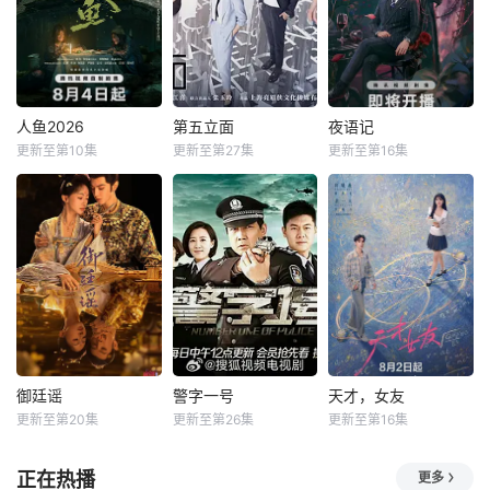
人鱼2026
第五立面
夜语记
更新至第10集
更新至第27集
更新至第16集
御廷谣
警字一号
天才，女友
更新至第20集
更新至第26集
更新至第16集
正在热播
更多