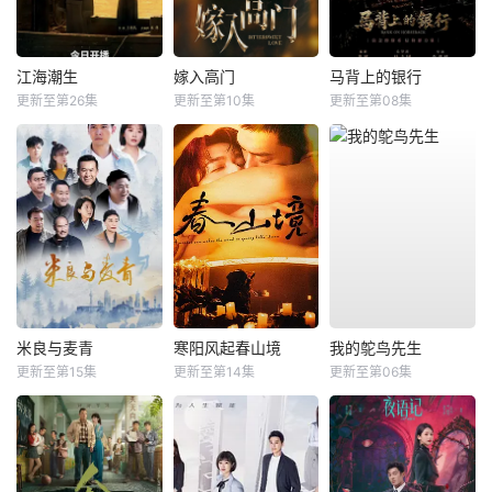
江海潮生
嫁入高门
马背上的银行
更新至第26集
更新至第10集
更新至第08集
米良与麦青
寒阳风起春山境
我的鸵鸟先生
更新至第15集
更新至第14集
更新至第06集