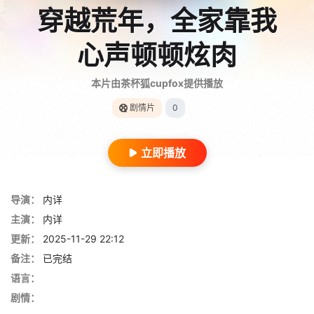
穿越荒年，全家靠我
心声顿顿炫肉
本片由茶杯狐cupfox提供播放
剧情片
0
立即播放
导演：
内详
主演：
内详
更新：
2025-11-29 22:12
备注：
已完结
语言：
剧情：