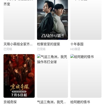
天降小萌祖全家齐齐宠
检察官室的提案
十年泰国
已完结
已完结
HD国语
京城奇探
气运三角洲，我凭操作吊打全球
给阿嬷的情书