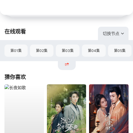
在线观看
切换节点
第01集
第02集
第03集
第04集
第05集
猜你喜欢