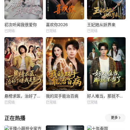
初次听闻我很爱你
喜欢你2026
王妃她从妖界来
已完结
已完结
已完结
悬榜求医，治好了嫌我是乞丐
我的双手能治百病
好人难当，那就不当了
已完结
已完结
已完结
正在热播
更多