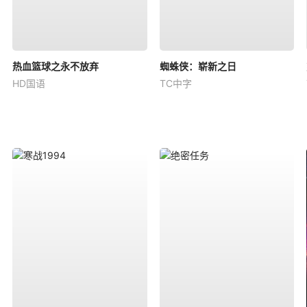
热血篮球之永不放弃
蜘蛛侠：崭新之日
HD国语
TC中字