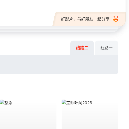
好影片，与好朋友一起分享
线路二
线路一