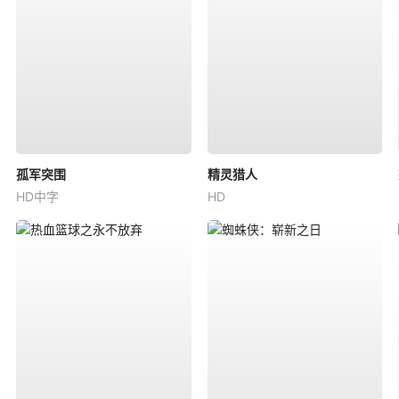
孤军突围
精灵猎人
HD中字
HD