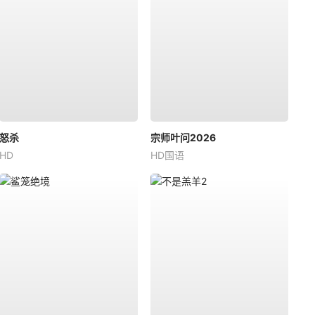
怒杀
宗师叶问2026
HD
HD国语