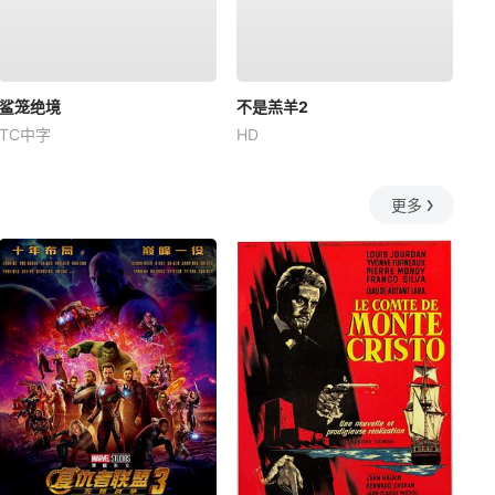
鲨笼绝境
不是羔羊2
TC中字
HD
更多