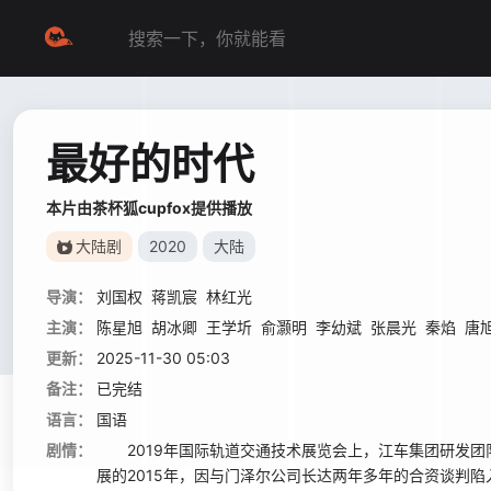
最好的时代
本片由茶杯狐cupfox提供播放
大陆剧
2020
大陆
导演：
刘国权
蒋凯宸
林红光
主演：
陈星旭
胡冰卿
王学圻
俞灏明
李幼斌
张晨光
秦焰
唐
更新：
2025-11-30 05:03
备注：
已完结
语言：
国语
剧情：
2019年国际轨道交通技术展览会上，江车集团研发团队
展的2015年，因与门泽尔公司长达两年多年的合资谈判陷