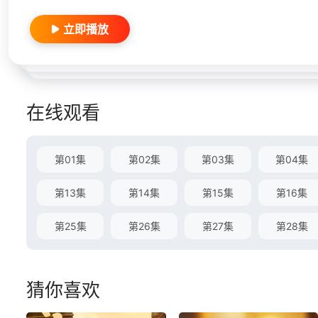
立即播放
在线观看
第01集
第02集
第03集
第04集
第13集
第14集
第15集
第16集
第25集
第26集
第27集
第28集
猜你喜欢