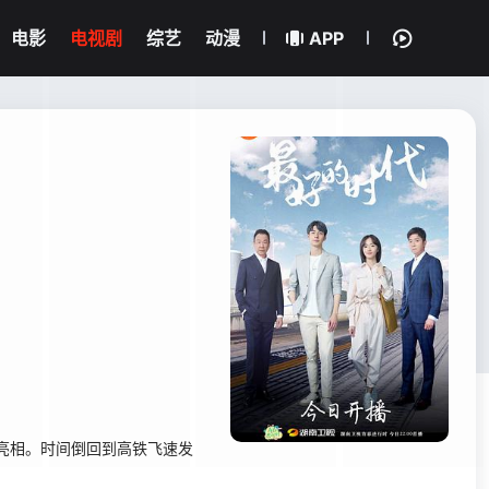
电影
电视剧
综艺
动漫
APP
亮相。时间倒回到高铁飞速发