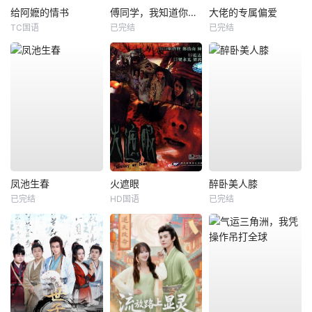
给阿嬷的情书
傅同学，我知道你暗恋我
大佬的专属偏爱
TC国语
已完结
已完结
凤池生春
火遮眼
醉卧美人膝
已完结
HD国语
已完结