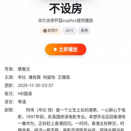
不设房
本片由茶杯狐cupfox提供播放
剧情片
2011
香港
立即播放
导演：
蔡敬文
主演：
辛比
潘宛薇
何骏怡
王璐瑶
更新：
2025-11-30 03:37
备注：
HD国语
语言：
粤语
剧情：
阿伟（辛比 饰）是一个土生土长的港男，一心醉心于电
影，1997年前，赴英国修读电影专业。本想毕业后回香港有
一番作为，正好赶上香港回归。一时间，香港主权移交，时
移世易，经济一厥不振，电影市道跌至谷底，阿伟长期没有