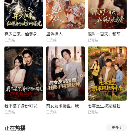
弃少归来，仙尊身份被全网曝光
蛊色撩人
限时一百天，和前夫谈恋爱
已完结
已完结
已完结
我不装了身份可以偷走那我的病例呢
前女友求接盘，我反手闪婚女神
七零重生携家耕耘奔小康
已完结
已完结
已完结
正在热播
更多