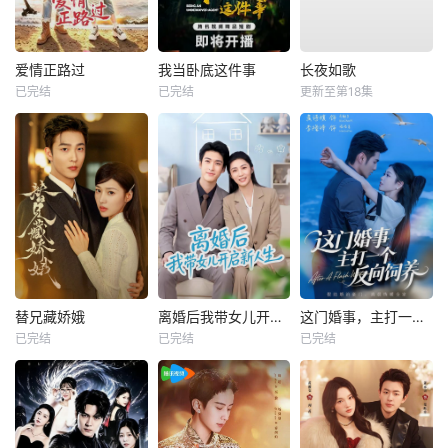
爱情正路过
我当卧底这件事
长夜如歌
已完结
已完结
更新至第18集
替兄藏娇娥
离婚后我带女儿开启新人生
这门婚事，主打一个反向饲养
已完结
已完结
已完结