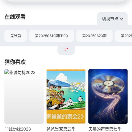
在线观看
切换节点
先导篇
第20250619期EP00
第20250620期
第202
猜你喜欢
非诚勿扰2023
爸爸当家第五季
天赐的声音第七季