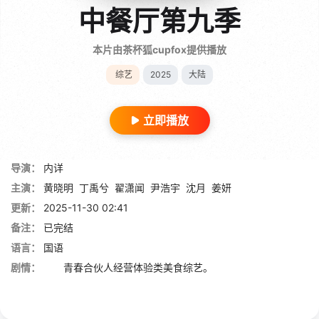
中餐厅第九季
本片由茶杯狐cupfox提供播放
综艺
2025
大陆
立即播放
导演：
内详
主演：
黄晓明
丁禹兮
翟潇闻
尹浩宇
沈月
姜妍
更新：
2025-11-30 02:41
备注：
已完结
语言：
国语
剧情：
青春合伙人经营体验类美食综艺。