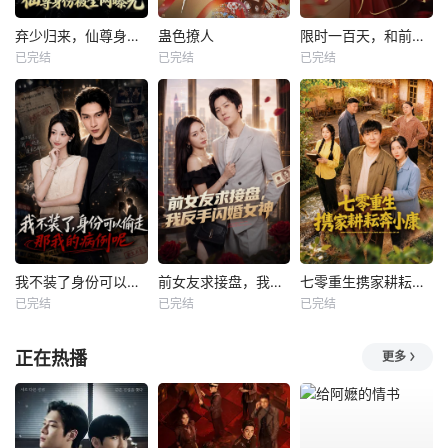
弃少归来，仙尊身份被全网曝光
蛊色撩人
限时一百天，和前夫谈恋爱
已完结
已完结
已完结
我不装了身份可以偷走那我的病例呢
前女友求接盘，我反手闪婚女神
七零重生携家耕耘奔小康
已完结
已完结
已完结
正在热播
更多