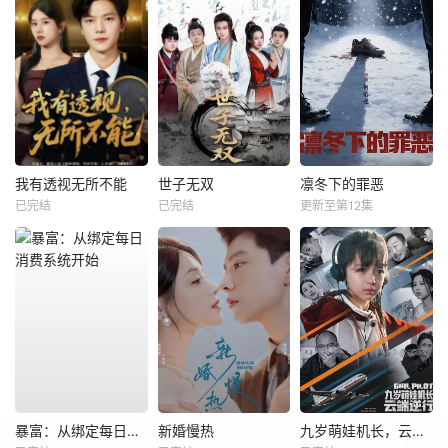
我有透视无所不能
世子无双
凛冬下的罪恶
已完结
已完结
更新至第12集
暴富：从绑定每日消费系统开始
新婚慢热
九岁萌娃机长，云端逆行