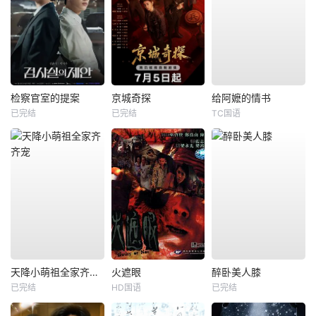
检察官室的提案
京城奇探
给阿嬷的情书
已完结
已完结
TC国语
天降小萌祖全家齐齐宠
火遮眼
醉卧美人膝
已完结
HD国语
已完结