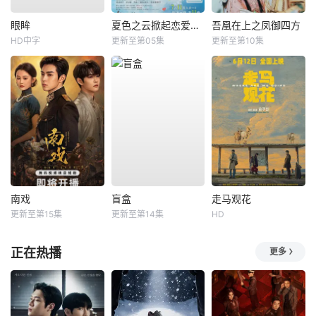
眼眸
夏色之云掀起恋爱与风暴
吾凰在上之凤御四方
HD中字
更新至第05集
更新至第10集
南戏
盲盒
走马观花
更新至第15集
更新至第14集
HD
正在热播
更多