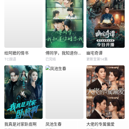
给阿嬷的情书
傅同学，我知道你暗恋我
幽宅奇谭
TC国语
已完结
更新至第14集
我真是对家卧底啊
凤池生春
大佬的专属偏爱