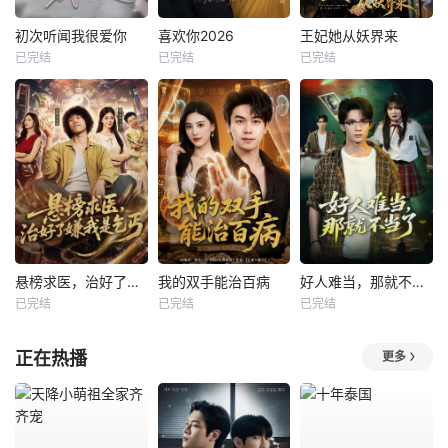
初次听闻我很爱你
喜欢你2026
王妃她从妖界来
已完结
已完结
已完结
悬榜求医，治好了嫌我是乞丐
我的双手能治百病
好人难当，那就不当了
已完结
已完结
已完结
正在热播
更多