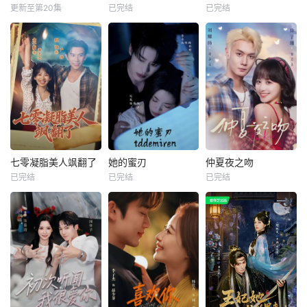
更新至第20集
已完结
已完结
七零凝脂美人飒翻了
她的蜜刃
仲夏夜之吻
已完结
已完结
已完结