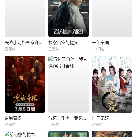
天降小萌祖全家齐齐宠
检察官室的提案
十年泰国
已完结
已完结
HD国语
京城奇探
气运三角洲，我凭操作吊打全球
世子无双
已完结
已完结
已完结