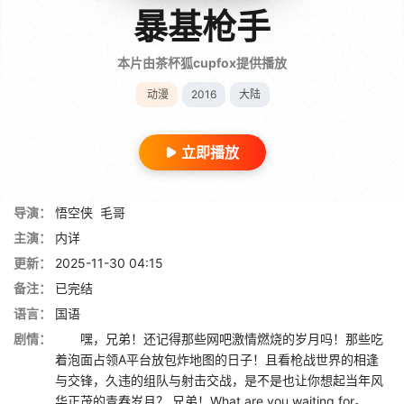
暴基枪手
本片由茶杯狐cupfox提供播放
动漫
2016
大陆
立即播放
导演：
悟空侠
毛哥
主演：
内详
更新：
2025-11-30 04:15
备注：
已完结
语言：
国语
剧情：
嘿，兄弟！还记得那些网吧激情燃烧的岁月吗！那些吃
着泡面占领A平台放包炸地图的日子！且看枪战世界的相逢
与交锋，久违的组队与射击交战，是不是也让你想起当年风
华正茂的青春岁月？ 兄弟！What are you waiting for。