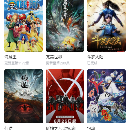
海贼王
完美世界
斗罗大陆
更新至第1172集
更新至第280集
已完结
仙逆
斩神之凡尘神域Ⅱ
银魂