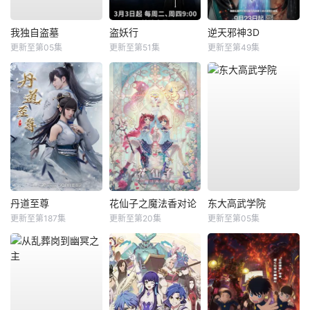
我独自盗墓
盗妖行
逆天邪神3D
更新至第05集
更新至第51集
更新至第49集
丹道至尊
花仙子之魔法香对论
东大高武学院
更新至第187集
更新至第20集
更新至第05集