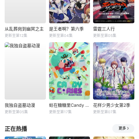
从乱葬岗到幽冥之主
是王者啊？第六季
雷霆三人行
更新至第12集
更新至第04集
更新至第05集
我独自盗墓动漫
蛀在糖糖里Candy Caries
花样少男少女第2季
更新至第05集
更新至第17集
更新至第07集
正在热播
更多